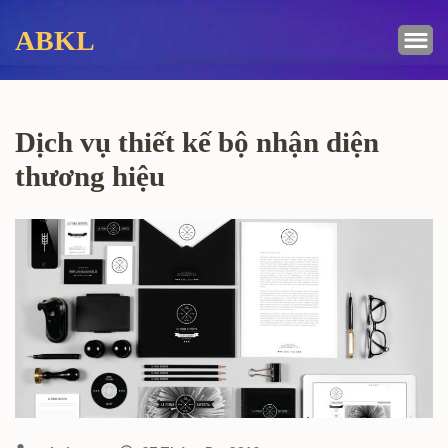
Bỏ
ABKL
qua
và
tới
nội
Dịch vụ thiết kế bộ nhận diện
dung
(ấn
thương hiệu
Enter)