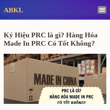
Bỏ
ABKL
qua
và
tới
nội
Ký Hiệu PRC là gì? Hàng Hóa
dung
(ấn
Made In PRC Có Tốt Không?
Enter)