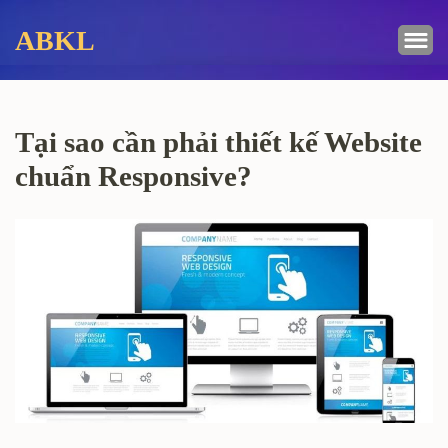
Bỏ
ABKL
qua
và
tới
nội
Tại sao cần phải thiết kế Website
dung
(ấn
chuẩn Responsive?
Enter)