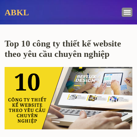
Bỏ
ABKL
qua
và
tới
nội
Top 10 công ty thiết kế website
dung
(ấn
theo yêu cầu chuyên nghiệp
Enter)